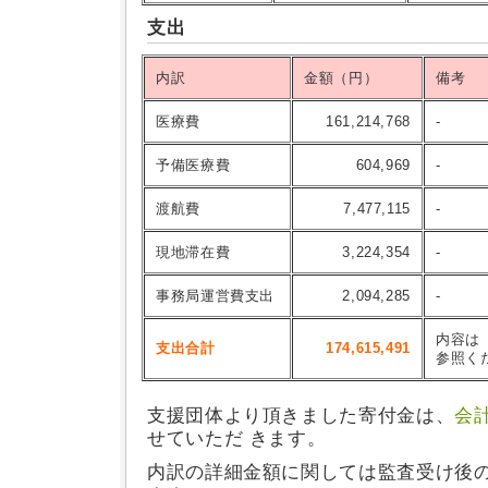
支出
内訳
金額（円）
備考
医療費
161,214,768
-
予備医療費
604,969
-
渡航費
7,477,115
-
現地滞在費
3,224,354
-
事務局運営費支出
2,094,285
-
内容は
支出合計
174,615,491
参照く
支援団体より頂きました寄付金は、
会
せていただ きます。
内訳の詳細金額に関しては監査受け後