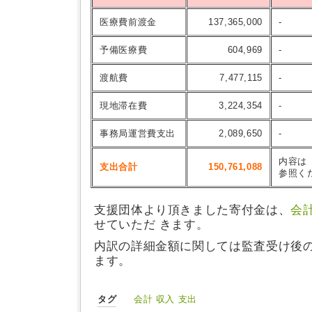
医療費前渡金
137,365,000
-
予備医療費
604,969
-
渡航費
7,477,115
-
現地滞在費
3,224,354
-
事務局運営費支出
2,089,650
-
内容は
支出合計
150,761,088
参照く
支援団体より頂きました寄付金は、
会
せていただ きます。
内訳の詳細金額に関しては監査受け後
ます。
タグ
会計
収入
支出