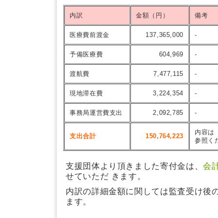
内訳
金額（円）
備考
医療費前渡金
137,365,000
-
予備医療費
604,969
-
渡航費
7,477,115
-
現地滞在費
3,224,354
-
事務局運営費支出
2,092,785
-
内容は
支出合計
150,764,223
参照く
支援団体より頂きました寄付金は、
会
せていただ きます。
内訳の詳細金額に関しては監査受け後
ます。