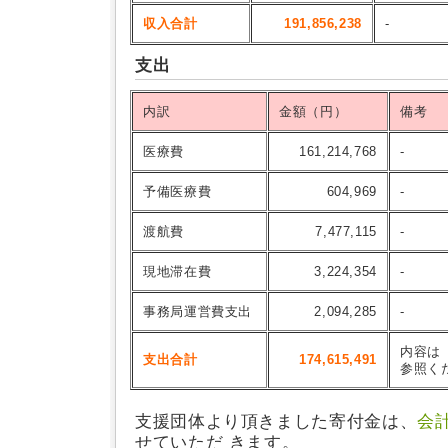
収入合計
191,856,238
-
支出
内訳
金額（円）
備考
医療費
161,214,768
-
予備医療費
604,969
-
渡航費
7,477,115
-
現地滞在費
3,224,354
-
事務局運営費支出
2,094,285
-
内容は
支出合計
174,615,491
参照く
支援団体より頂きました寄付金は、
会
せていただ きます。