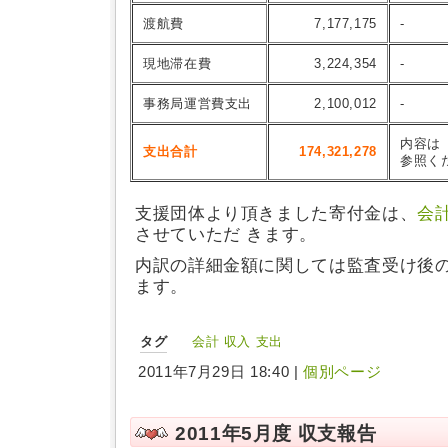
渡航費
7,177,175
-
現地滞在費
3,224,354
-
事務局運営費支出
2,100,012
-
内容は
支出合計
174,321,278
参照く
支援団体より頂きました寄付金は、
会
させていただ きます。
内訳の詳細金額に関しては監査受け後
ます。
タグ
会計
収入
支出
2011年7月29日 18:40 |
個別ページ
2011年5月度 収支報告