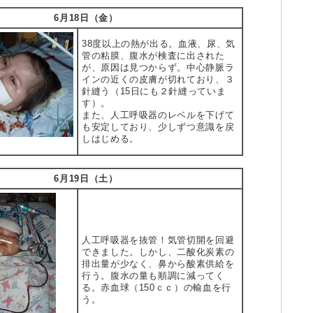
6月18日（金）
38度以上の熱が出る。血液、尿、気
管の粘膜、腹水が検査に出された
が、原因は見つからず。中心静脈ラ
インの近くの皮膚が切れており、３
針縫う（15日にも２針縫っていま
す）。
また、人工呼吸器のレベルを下げて
も安定しており、少しずつ意識を戻
しはじめる。
6月19日（土）
人工呼吸器を抜管！気管切開を回避
できました。しかし、二酸化炭素の
排出量が少なく、鼻から酸素供給を
行う。腹水の量も順調に減ってく
る。赤血球（150ｃｃ）の輸血を行
う。