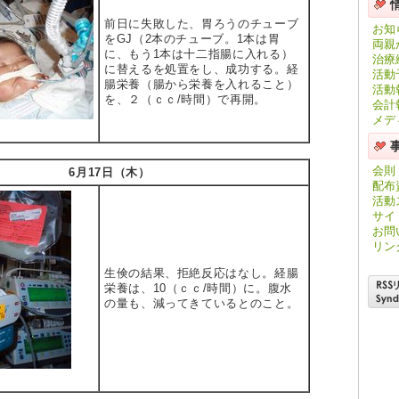
前日に失敗した、胃ろうのチューブ
お知
をGJ（2本のチューブ。1本は胃
両親
に、もう1本は十二指腸に入れる）
治療
に替えるを処置をし、成功する。経
活動
腸栄養（腸から栄養を入れること）
活動
を、２（ｃｃ/時間）で再開。
会計
メデ
会則
6月17日（木）
配布
活動
サイ
お問
リン
生倹の結果、拒絶反応はなし。経腸
栄養は、10（ｃｃ/時間）に。腹水
の量も、減ってきているとのこと。